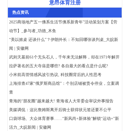
意昂体育注册
热点资讯
2025商场地产五一佛系生活节佛系新青年”活动策划方案【劳
动节】_参与者_功德_木鱼
“美以掀桌 还谈什么”？伊朗外长：不知回哪张谈判桌_大皖新
闻 | 安徽网
武则天墓前61个无头石人，千年来无法解释，却在1971年解开
拉萨著名的五大寺庙是哪些? 各自最大的看点是什么呢?
小米前高管情感风波引热议, 科技圈背后的人性思考
上海排查47家“俄罗斯商品馆”：个别店铺被责令停业，立案调
查
青海的“朋友圈”越来越大! 青海省人大常委会审议外事报告
美媒调侃：这比詹姆斯离开后骑士获得状元签还要不公平
口袋球场、大众体育赛事……“新风尚+新体验”解锁“运动+”新
活力_大皖新闻 | 安徽网